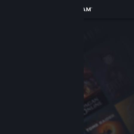
Σύνδεση
Κατάστημα
Κοινότητα
Σχετικά
Υποστήριξη
Αλλαγή γλώσσας
Αποκτήστε την εφαρμογή Steam για κινητές συσκευές
Προβολή ιστοσελίδας για υπολογιστές