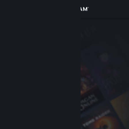
Σύνδεση
Κατάστημα
Κοινότητα
Σχετικά
Υποστήριξη
Αλλαγή γλώσσας
Αποκτήστε την εφαρμογή Steam για κινητές συσκευές
Προβολή ιστοσελίδας για υπολογιστές