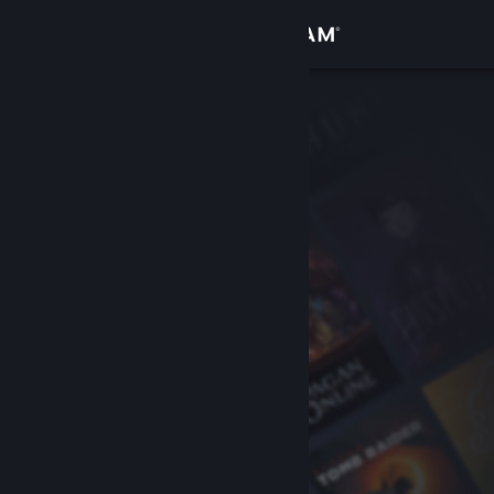
Σύνδεση
Κατάστημα
Κοινότητα
Σχετικά
Υποστήριξη
Αλλαγή γλώσσας
Αποκτήστε την εφαρμογή Steam για κινητές συσκευές
Προβολή ιστοσελίδας για υπολογιστές