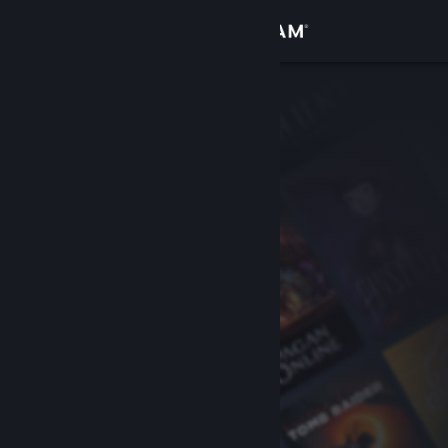
Σύνδεση
Κατάστημα
Κοινότητα
Σχετικά
Υποστήριξη
Αλλαγή γλώσσας
Αποκτήστε την εφαρμογή Steam για κινητές συσκευές
Προβολή ιστοσελίδας για υπολογιστές