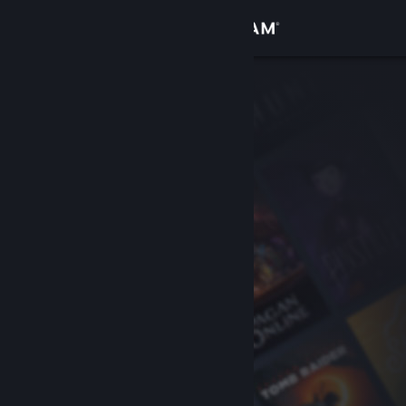
Σύνδεση
Κατάστημα
Κοινότητα
Σχετικά
Υποστήριξη
Αλλαγή γλώσσας
Αποκτήστε την εφαρμογή Steam για κινητές συσκευές
Προβολή ιστοσελίδας για υπολογιστές