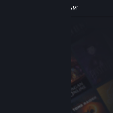
Σύνδεση
Κατάστημα
Κοινότητα
Σχετικά
Υποστήριξη
Αλλαγή γλώσσας
Αποκτήστε την εφαρμογή Steam για κινητές συσκευές
Προβολή ιστοσελίδας για υπολογιστές