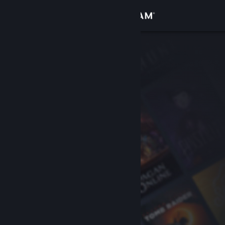
Σύνδεση
Κατάστημα
Κοινότητα
Σχετικά
Υποστήριξη
Αλλαγή γλώσσας
Αποκτήστε την εφαρμογή Steam για κινητές συσκευές
Προβολή ιστοσελίδας για υπολογιστές