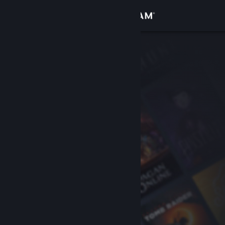
Σύνδεση
Κατάστημα
Κοινότητα
Σχετικά
Υποστήριξη
Αλλαγή γλώσσας
Αποκτήστε την εφαρμογή Steam για κινητές συσκευές
Προβολή ιστοσελίδας για υπολογιστές