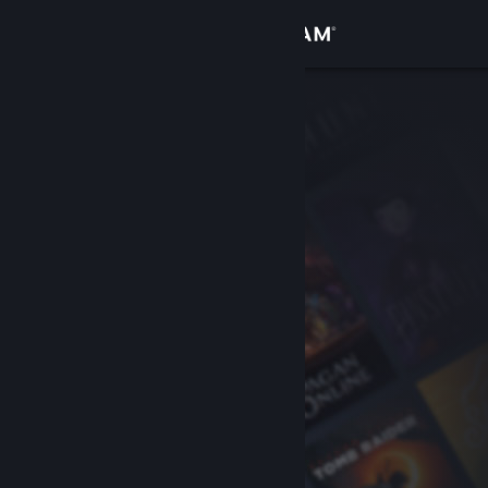
Σύνδεση
Κατάστημα
Κοινότητα
Σχετικά
Υποστήριξη
Αλλαγή γλώσσας
Αποκτήστε την εφαρμογή Steam για κινητές συσκευές
Προβολή ιστοσελίδας για υπολογιστές