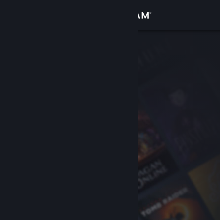
Σύνδεση
Κατάστημα
Κοινότητα
Σχετικά
Υποστήριξη
Αλλαγή γλώσσας
Αποκτήστε την εφαρμογή Steam για κινητές συσκευές
Προβολή ιστοσελίδας για υπολογιστές