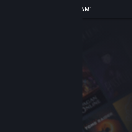
Σύνδεση
Κατάστημα
Κοινότητα
Σχετικά
Υποστήριξη
Αλλαγή γλώσσας
Αποκτήστε την εφαρμογή Steam για κινητές συσκευές
Προβολή ιστοσελίδας για υπολογιστές