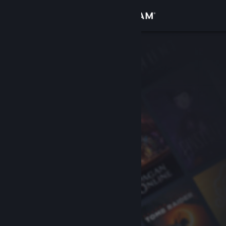
Σύνδεση
Κατάστημα
Κοινότητα
Σχετικά
Υποστήριξη
Αλλαγή γλώσσας
Αποκτήστε την εφαρμογή Steam για κινητές συσκευές
Προβολή ιστοσελίδας για υπολογιστές