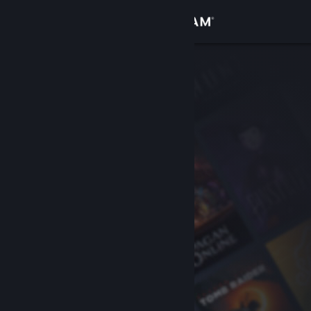
Σύνδεση
Κατάστημα
Κοινότητα
Σχετικά
Υποστήριξη
Αλλαγή γλώσσας
Αποκτήστε την εφαρμογή Steam για κινητές συσκευές
Προβολή ιστοσελίδας για υπολογιστές