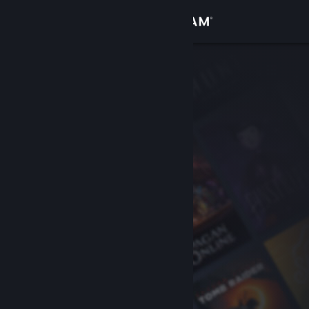
Σύνδεση
Κατάστημα
Κοινότητα
Σχετικά
Υποστήριξη
Αλλαγή γλώσσας
Αποκτήστε την εφαρμογή Steam για κινητές συσκευές
Προβολή ιστοσελίδας για υπολογιστές