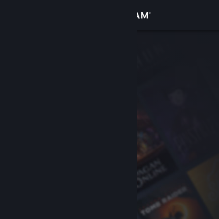
Σύνδεση
Κατάστημα
Κοινότητα
Σχετικά
Υποστήριξη
Αλλαγή γλώσσας
Αποκτήστε την εφαρμογή Steam για κινητές συσκευές
Προβολή ιστοσελίδας για υπολογιστές