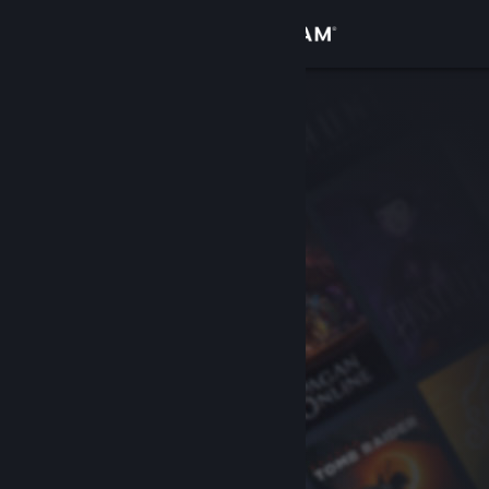
Σύνδεση
Κατάστημα
Κοινότητα
Σχετικά
Υποστήριξη
Αλλαγή γλώσσας
Αποκτήστε την εφαρμογή Steam για κινητές συσκευές
Προβολή ιστοσελίδας για υπολογιστές