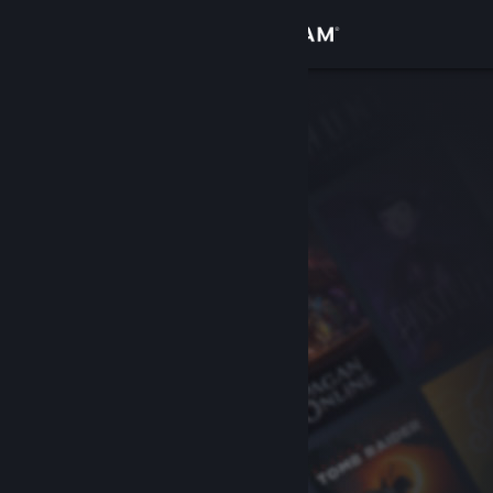
Σύνδεση
Κατάστημα
Κοινότητα
Σχετικά
Υποστήριξη
Αλλαγή γλώσσας
Αποκτήστε την εφαρμογή Steam για κινητές συσκευές
Προβολή ιστοσελίδας για υπολογιστές