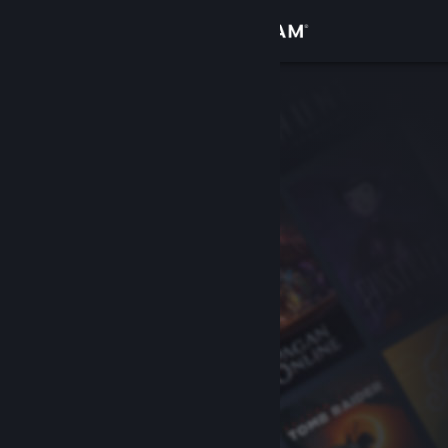
Σύνδεση
Κατάστημα
Κοινότητα
Σχετικά
Υποστήριξη
Αλλαγή γλώσσας
Αποκτήστε την εφαρμογή Steam για κινητές συσκευές
Προβολή ιστοσελίδας για υπολογιστές