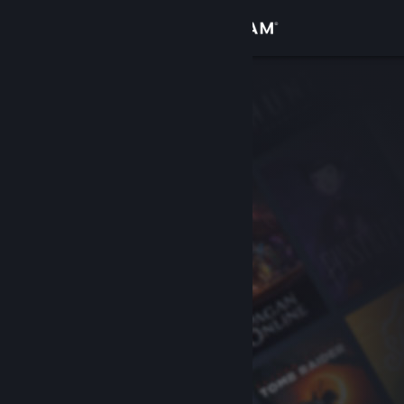
Σύνδεση
Κατάστημα
Κοινότητα
Σχετικά
Υποστήριξη
Αλλαγή γλώσσας
Αποκτήστε την εφαρμογή Steam για κινητές συσκευές
Προβολή ιστοσελίδας για υπολογιστές