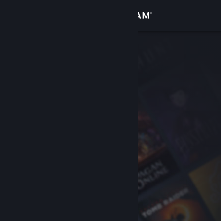
Σύνδεση
Κατάστημα
Κοινότητα
Σχετικά
Υποστήριξη
Αλλαγή γλώσσας
Αποκτήστε την εφαρμογή Steam για κινητές συσκευές
Προβολή ιστοσελίδας για υπολογιστές