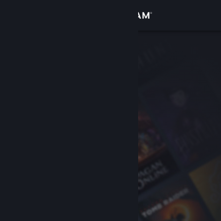
Σύνδεση
Κατάστημα
Κοινότητα
Σχετικά
Υποστήριξη
Αλλαγή γλώσσας
Αποκτήστε την εφαρμογή Steam για κινητές συσκευές
Προβολή ιστοσελίδας για υπολογιστές