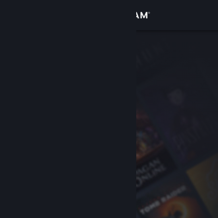
Σύνδεση
Κατάστημα
Κοινότητα
Σχετικά
Υποστήριξη
Αλλαγή γλώσσας
Αποκτήστε την εφαρμογή Steam για κινητές συσκευές
Προβολή ιστοσελίδας για υπολογιστές