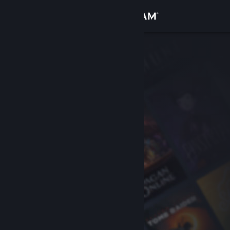
Σύνδεση
Κατάστημα
Κοινότητα
Σχετικά
Υποστήριξη
Αλλαγή γλώσσας
Αποκτήστε την εφαρμογή Steam για κινητές συσκευές
Προβολή ιστοσελίδας για υπολογιστές