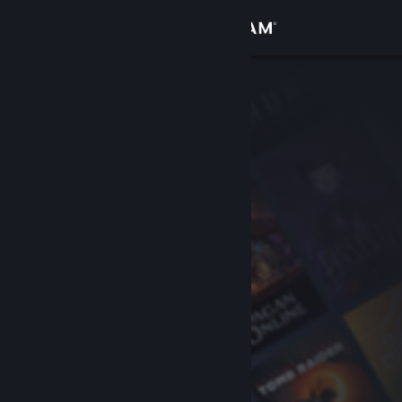
Σύνδεση
Κατάστημα
Κοινότητα
Σχετικά
Υποστήριξη
Αλλαγή γλώσσας
Αποκτήστε την εφαρμογή Steam για κινητές συσκευές
Προβολή ιστοσελίδας για υπολογιστές