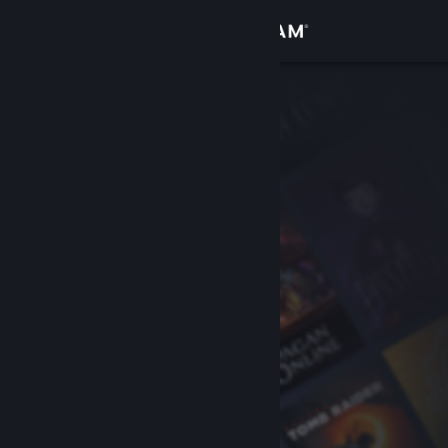
Σύνδεση
Κατάστημα
Κοινότητα
Σχετικά
Υποστήριξη
Αλλαγή γλώσσας
Αποκτήστε την εφαρμογή Steam για κινητές συσκευές
Προβολή ιστοσελίδας για υπολογιστές