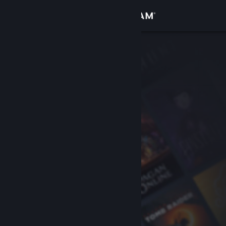
Σύνδεση
Κατάστημα
Κοινότητα
Σχετικά
Υποστήριξη
Αλλαγή γλώσσας
Αποκτήστε την εφαρμογή Steam για κινητές συσκευές
Προβολή ιστοσελίδας για υπολογιστές