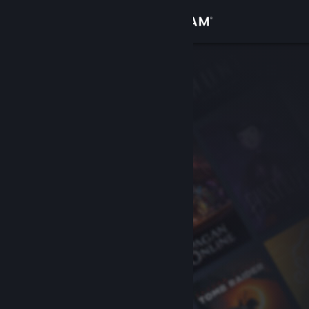
Σύνδεση
Κατάστημα
Κοινότητα
Σχετικά
Υποστήριξη
Αλλαγή γλώσσας
Αποκτήστε την εφαρμογή Steam για κινητές συσκευές
Προβολή ιστοσελίδας για υπολογιστές