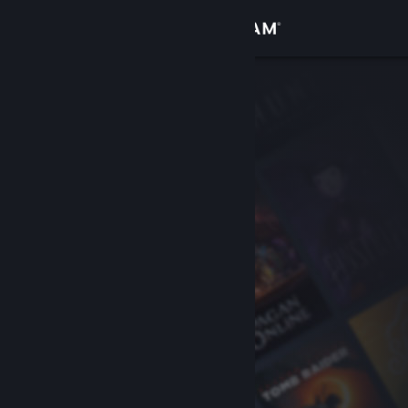
Σύνδεση
Κατάστημα
Κοινότητα
Σχετικά
Υποστήριξη
Αλλαγή γλώσσας
Αποκτήστε την εφαρμογή Steam για κινητές συσκευές
Προβολή ιστοσελίδας για υπολογιστές