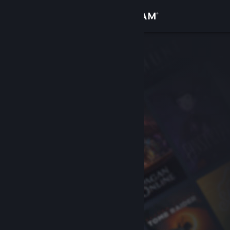
Σύνδεση
Κατάστημα
Κοινότητα
Σχετικά
Υποστήριξη
Αλλαγή γλώσσας
Αποκτήστε την εφαρμογή Steam για κινητές συσκευές
Προβολή ιστοσελίδας για υπολογιστές