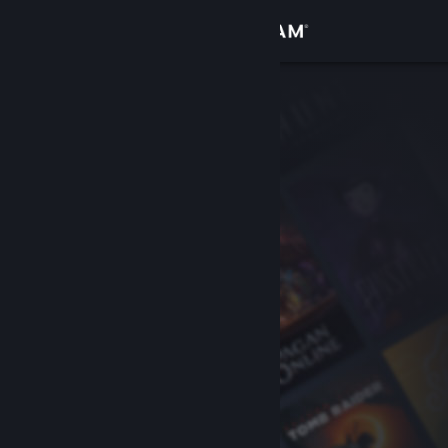
Σύνδεση
Κατάστημα
Κοινότητα
Σχετικά
Υποστήριξη
Αλλαγή γλώσσας
Αποκτήστε την εφαρμογή Steam για κινητές συσκευές
Προβολή ιστοσελίδας για υπολογιστές