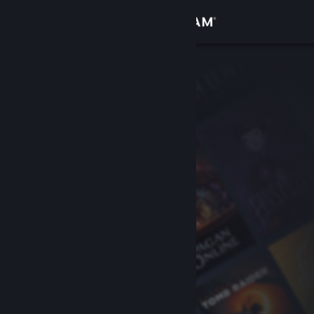
Σύνδεση
Κατάστημα
Κοινότητα
Σχετικά
Υποστήριξη
Αλλαγή γλώσσας
Αποκτήστε την εφαρμογή Steam για κινητές συσκευές
Προβολή ιστοσελίδας για υπολογιστές