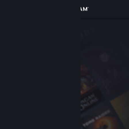
Σύνδεση
Κατάστημα
Κοινότητα
Σχετικά
Υποστήριξη
Αλλαγή γλώσσας
Αποκτήστε την εφαρμογή Steam για κινητές συσκευές
Προβολή ιστοσελίδας για υπολογιστές