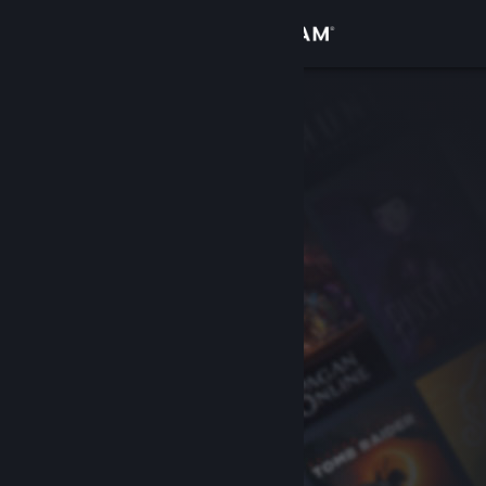
Σύνδεση
Κατάστημα
Κοινότητα
Σχετικά
Υποστήριξη
Αλλαγή γλώσσας
Αποκτήστε την εφαρμογή Steam για κινητές συσκευές
Προβολή ιστοσελίδας για υπολογιστές