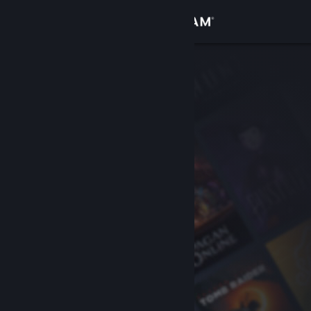
Σύνδεση
Κατάστημα
Κοινότητα
Σχετικά
Υποστήριξη
Αλλαγή γλώσσας
Αποκτήστε την εφαρμογή Steam για κινητές συσκευές
Προβολή ιστοσελίδας για υπολογιστές