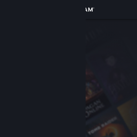
Σύνδεση
Κατάστημα
Κοινότητα
Σχετικά
Υποστήριξη
Αλλαγή γλώσσας
Αποκτήστε την εφαρμογή Steam για κινητές συσκευές
Προβολή ιστοσελίδας για υπολογιστές