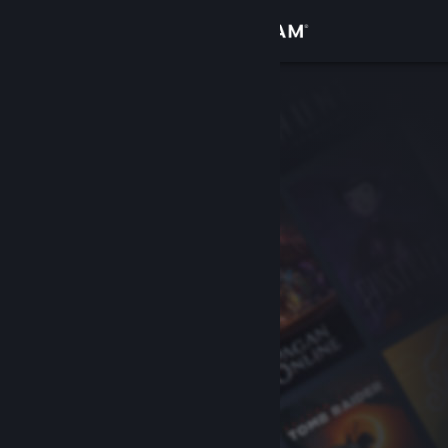
Σύνδεση
Κατάστημα
Κοινότητα
Σχετικά
Υποστήριξη
Αλλαγή γλώσσας
Αποκτήστε την εφαρμογή Steam για κινητές συσκευές
Προβολή ιστοσελίδας για υπολογιστές