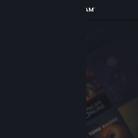
Σύνδεση
Κατάστημα
Κοινότητα
Σχετικά
Υποστήριξη
Αλλαγή γλώσσας
Αποκτήστε την εφαρμογή Steam για κινητές συσκευές
Προβολή ιστοσελίδας για υπολογιστές