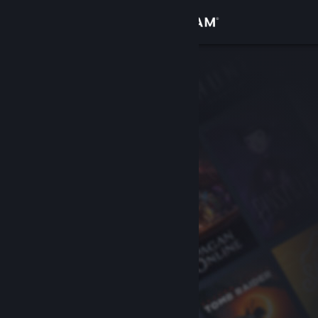
Σύνδεση
Κατάστημα
Κοινότητα
Σχετικά
Υποστήριξη
Αλλαγή γλώσσας
Αποκτήστε την εφαρμογή Steam για κινητές συσκευές
Προβολή ιστοσελίδας για υπολογιστές