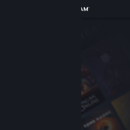
Σύνδεση
Κατάστημα
Κοινότητα
Σχετικά
Υποστήριξη
Αλλαγή γλώσσας
Αποκτήστε την εφαρμογή Steam για κινητές συσκευές
Προβολή ιστοσελίδας για υπολογιστές