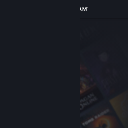
Σύνδεση
Κατάστημα
Κοινότητα
Σχετικά
Υποστήριξη
Αλλαγή γλώσσας
Αποκτήστε την εφαρμογή Steam για κινητές συσκευές
Προβολή ιστοσελίδας για υπολογιστές