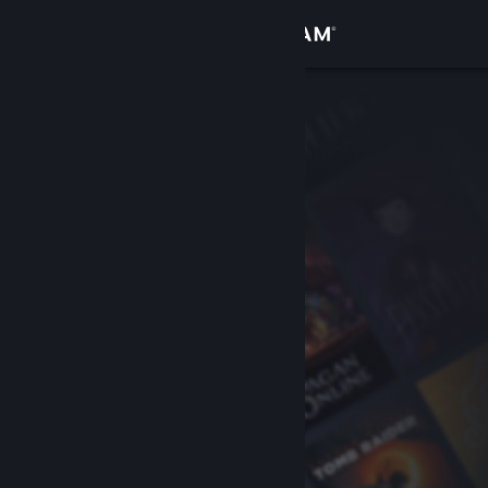
Σύνδεση
Κατάστημα
Κοινότητα
Σχετικά
Υποστήριξη
Αλλαγή γλώσσας
Αποκτήστε την εφαρμογή Steam για κινητές συσκευές
Προβολή ιστοσελίδας για υπολογιστές