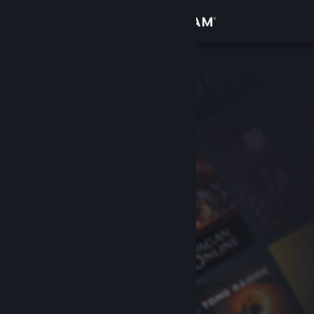
Σύνδεση
Κατάστημα
Κοινότητα
Σχετικά
Υποστήριξη
Αλλαγή γλώσσας
Αποκτήστε την εφαρμογή Steam για κινητές συσκευές
Προβολή ιστοσελίδας για υπολογιστές