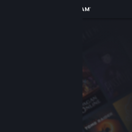
Σύνδεση
Κατάστημα
Κοινότητα
Σχετικά
Υποστήριξη
Αλλαγή γλώσσας
Αποκτήστε την εφαρμογή Steam για κινητές συσκευές
Προβολή ιστοσελίδας για υπολογιστές