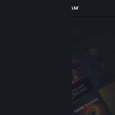
Σύνδεση
Κατάστημα
Κοινότητα
Σχετικά
Υποστήριξη
Αλλαγή γλώσσας
Αποκτήστε την εφαρμογή Steam για κινητές συσκευές
Προβολή ιστοσελίδας για υπολογιστές