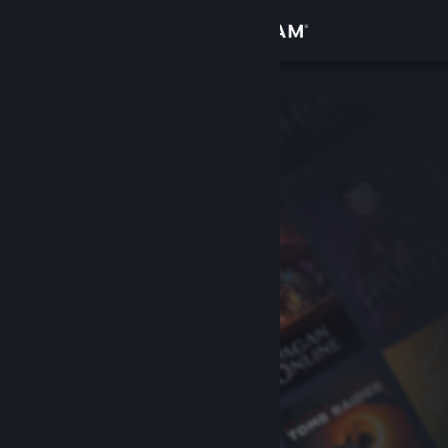
Σύνδεση
Κατάστημα
Κοινότητα
Σχετικά
Υποστήριξη
Αλλαγή γλώσσας
Αποκτήστε την εφαρμογή Steam για κινητές συσκευές
Προβολή ιστοσελίδας για υπολογιστές