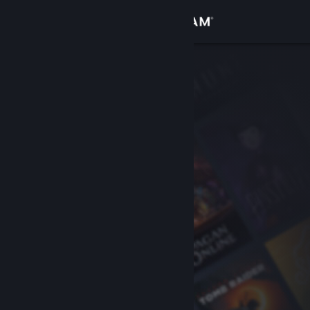
Σύνδεση
Κατάστημα
Κοινότητα
Σχετικά
Υποστήριξη
Αλλαγή γλώσσας
Αποκτήστε την εφαρμογή Steam για κινητές συσκευές
Προβολή ιστοσελίδας για υπολογιστές