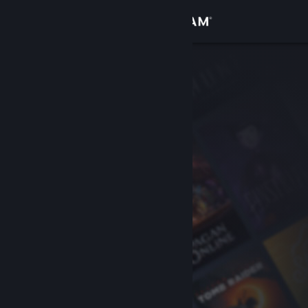
Σύνδεση
Κατάστημα
Κοινότητα
Σχετικά
Υποστήριξη
Αλλαγή γλώσσας
Αποκτήστε την εφαρμογή Steam για κινητές συσκευές
Προβολή ιστοσελίδας για υπολογιστές