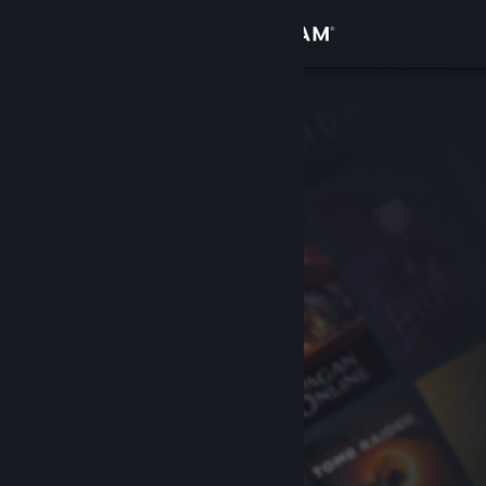
Σύνδεση
Κατάστημα
Κοινότητα
Σχετικά
Υποστήριξη
Αλλαγή γλώσσας
Αποκτήστε την εφαρμογή Steam για κινητές συσκευές
Προβολή ιστοσελίδας για υπολογιστές