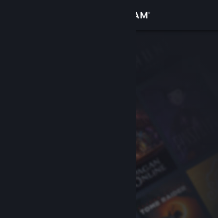
Σύνδεση
Κατάστημα
Κοινότητα
Σχετικά
Υποστήριξη
Αλλαγή γλώσσας
Αποκτήστε την εφαρμογή Steam για κινητές συσκευές
Προβολή ιστοσελίδας για υπολογιστές