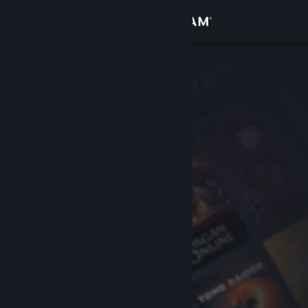
Σύνδεση
Κατάστημα
Κοινότητα
Σχετικά
Υποστήριξη
Αλλαγή γλώσσας
Αποκτήστε την εφαρμογή Steam για κινητές συσκευές
Προβολή ιστοσελίδας για υπολογιστές